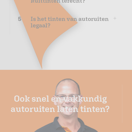
Ruittinten terecht?
5
Is het tinten van autoruiten
legaal?
Ook snel en vakkundig
autoruiten laten tinten?