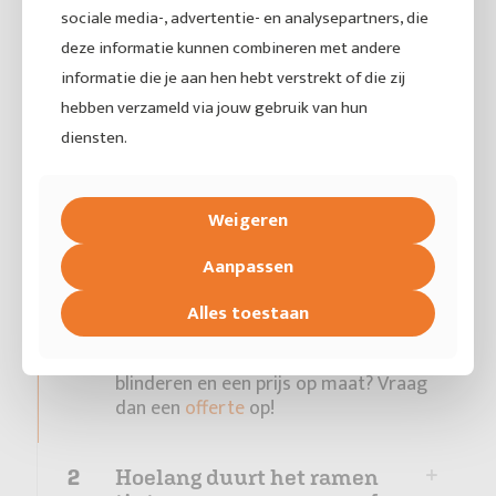
sociale media-, advertentie- en analysepartners, die
Veelgestelde vragen
deze informatie kunnen combineren met andere
Ramen tinten campers en caravans
informatie die je aan hen hebt verstrekt of die zij
hebben verzameld via jouw gebruik van hun
diensten.
1
Wat kost het blinderen van
een camper?
Weigeren
Dit is natuurlijk helemaal afhankelijk
van welke ruiten en hoeveel ruiten je
Aanpassen
wilt laten tinten. Daarnaast hangt de
prijs ook af van het merk en type
Alles toestaan
camper. Via onze
prijslijst
geven we je
alvast een indicatie. Wil je je camper
blinderen en een prijs op maat? Vraag
dan een
offerte
op!
2
Hoelang duurt het ramen