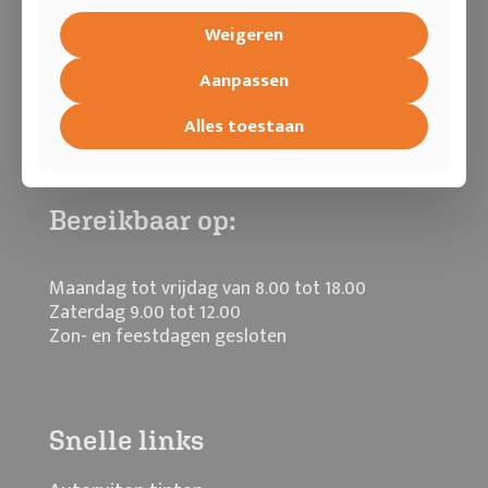
Weigeren
Ruittinten is dé specialist in het professioneel
tinten van autoruiten, het aanbrengen
Aanpassen
raamfolie op gebouwen en het tinten van
campers. Ruittinten levert altijd professioneel
Alles toestaan
tintwerk met advies op maat.
Bereikbaar op:
Maandag tot vrijdag van 8.00 tot 18.00
Zaterdag 9.00 tot 12.00
Zon- en feestdagen gesloten
Snelle links