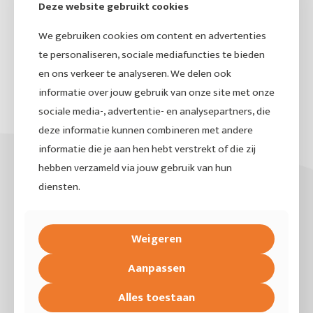
Deze website gebruikt cookies
tot 99% van de UV-straling, wat goed is voor
je interieur en je passagiers. De auto blijft
We gebruiken cookies om content en advertenties
koeler in de zomer. Spullen op de achterbank
te personaliseren, sociale mediafuncties te bieden
zijn minder zichtbaar voor voorbijgangers. En
rijders en passagiers hebben minder last van
en ons verkeer te analyseren. We delen ook
direct zonlicht of koplampen. Bij elektrische
informatie over jouw gebruik van onze site met onze
auto's is dat ook nog eens goed voor de
sociale media-, advertentie- en analysepartners, die
actieradius.
deze informatie kunnen combineren met andere
informatie die je aan hen hebt verstrekt of die zij
Ramen blinderen vanuit
hebben verzameld via jouw gebruik van hun
Doetinchem: kom naar
diensten.
Deventer
We werken altijd in onze stofvrije werkplaats
Weigeren
in Deventer. Stof onder het folie is de meest
voorkomende oorzaak van een slecht
Aanpassen
resultaat, en dat voorkomen we door in een
gecontroleerde omgeving te werken. Vanuit
Alles toestaan
Doetinchem rij je er in zo'n 40 minuten. Je