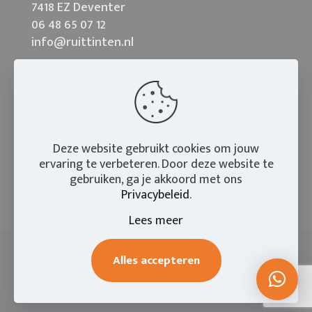
7418 EZ Deventer
06 48 65 07 12
info@ruittinten.nl
Deze website gebruikt cookies om jouw
ervaring te verbeteren. Door deze website te
gebruiken, ga je akkoord met ons
Privacybeleid
.
Lees meer
Alles accepteren
© 2026
Ruittinten
| Webrealisatie:
N35 Creatief
|
IB-Visie
|
Privacy- en cookieverklaring
|
Sitemap