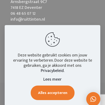
Arnsbergstraat 9C7
7418 EZ Deventer
06 48 65 07 12
info@ruittinten.nl
Deze website gebruikt cookies om jouw
ervaring te verbeteren. Door deze website te
gebruiken, ga je akkoord met ons
Privacybeleid
.
Lees meer
Alles accepteren
© 2026
Ruittinten
| Webrealisatie:
N35 Creatief
|
IB-Visie
|
Privacy- en cookieverklaring
|
Sitemap